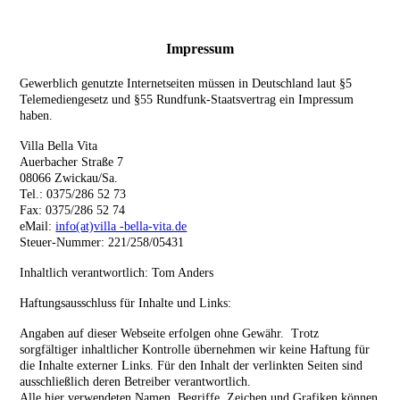
Impressum
Gewerblich genutzte Internetseiten müssen in Deutschland laut §5
Telemediengesetz und §55 Rundfunk-Staatsvertrag ein Impressum
haben.
Villa Bella Vita
Auerbacher Straße 7
08066 Zwickau/Sa.
Tel.: 0375/286 52 73
Fax: 0375/286 52 74
eMail:
info(at)villa -bella-vita.de
Steuer-Nummer: 221/258/05431
Inhaltlich verantwortlich: Tom Anders
Haftungsausschluss für Inhalte und Links:
Angaben auf dieser Webseite erfolgen ohne Gewähr. Trotz
sorgfältiger inhaltlicher Kontrolle übernehmen wir keine Haftung für
die Inhalte externer Links. Für den Inhalt der verlinkten Seiten sind
ausschließlich deren Betreiber verantwortlich.
Alle hier verwendeten Namen, Begriffe, Zeichen und Grafiken können